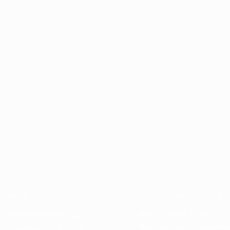
ADRESSE
NOS COORDONNÉES
Tél :
03 29 89 75 75
 Bar, 55130 ABAINVILLE
Mail :
contact@meusebois
 Printemps, 75017 PARIS